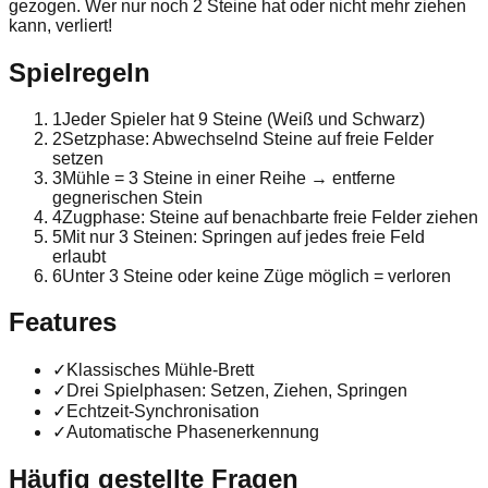
gezogen. Wer nur noch 2 Steine hat oder nicht mehr ziehen
kann, verliert!
Spielregeln
1
Jeder Spieler hat 9 Steine (Weiß und Schwarz)
2
Setzphase: Abwechselnd Steine auf freie Felder
setzen
3
Mühle = 3 Steine in einer Reihe → entferne
gegnerischen Stein
4
Zugphase: Steine auf benachbarte freie Felder ziehen
5
Mit nur 3 Steinen: Springen auf jedes freie Feld
erlaubt
6
Unter 3 Steine oder keine Züge möglich = verloren
Features
✓
Klassisches Mühle-Brett
✓
Drei Spielphasen: Setzen, Ziehen, Springen
✓
Echtzeit-Synchronisation
✓
Automatische Phasenerkennung
Häufig gestellte Fragen