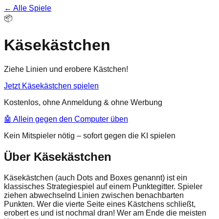
← Alle Spiele
📦
Käsekästchen
Ziehe Linien und erobere Kästchen!
Jetzt
Käsekästchen
spielen
Kostenlos, ohne Anmeldung & ohne Werbung
🤖 Allein gegen den Computer üben
Kein Mitspieler nötig – sofort gegen die KI spielen
Über
Käsekästchen
Käsekästchen (auch Dots and Boxes genannt) ist ein
klassisches Strategiespiel auf einem Punktegitter. Spieler
ziehen abwechselnd Linien zwischen benachbarten
Punkten. Wer die vierte Seite eines Kästchens schließt,
erobert es und ist nochmal dran! Wer am Ende die meisten